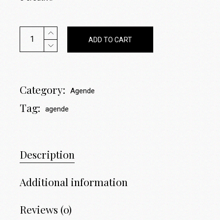
Agenda A5 Personalizzata Make Hub Studio in Stampa Sub
ADD TO CART
Category:
Agende
Tag:
agende
Description
Additional information
Reviews (0)