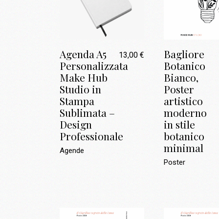
Agenda A5
Bagliore
13,00
€
Personalizzata
Botanico
Make Hub
Bianco,
Studio in
Poster
Stampa
artistico
Sublimata –
moderno
Design
in stile
Professionale
botanico
minimal
Agende
Poster