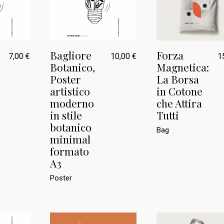
Bagliore
Forza
7,00
€
10,00
€
1
Botanico,
Magnetica:
Poster
La Borsa
artistico
in Cotone
moderno
che Attira
in stile
Tutti
botanico
Bag
minimal
formato
A3
Poster