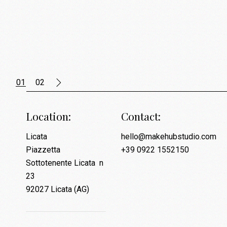
01
02
Location:
Contact:
Licata
hello@makehubstudio.com
Piazzetta
+39 0922 1552150
Sottotenente Licata n
23
92027 Licata (AG)