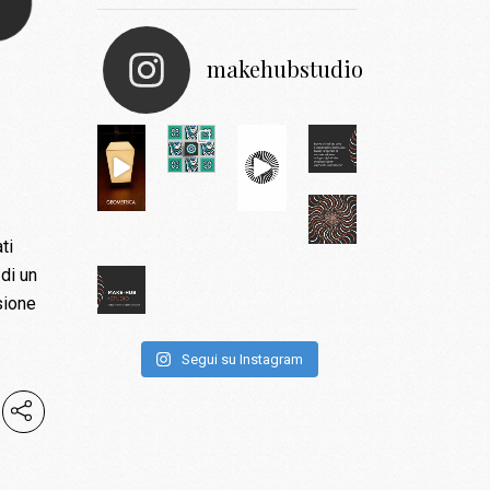
makehubstudio
ti
 di un
sione
Segui su Instagram