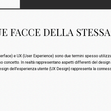
UE FACCE DELLA STESSA
nterface) e UX (User Experience) sono due termini spesso utilizza
so concetto. In realtà rappresentano aspetti differenti del design
l design dell’esperienza utente (UX Design) rappresenta la connes