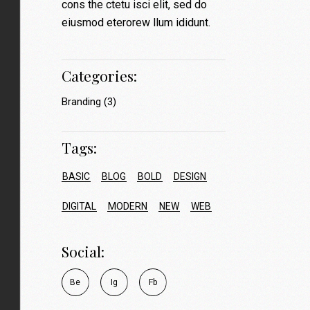
cons the ctetu isci elit, sed do
eiusmod eterorew llum ididunt.
Categories:
Branding
(3)
Tags:
BASIC
BLOG
BOLD
DESIGN
DIGITAL
MODERN
NEW
WEB
Social:
B
e
I
g
F
b