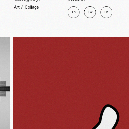
Art
Collage
Fb
Tw
Ln