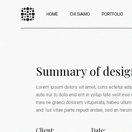
HOME
CHI SIAMO
PORTFOLIO
Summary of design
Lorem ipsum dolors sit amet, cons ectetur adipis
aute irur tu dolo end erit in volup tate velit es
mea ne graeci dolorem vituperata, habeo ullum 
and. Ius vitae parte repudi andae, sed an haru
Client:
Date: