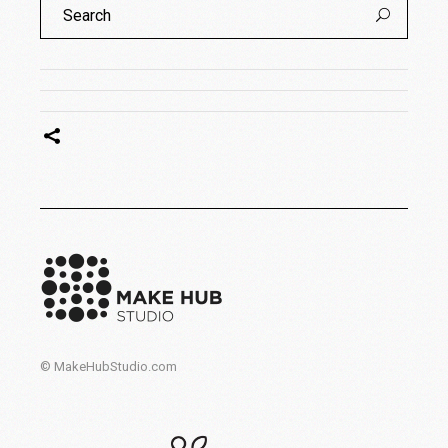
for:
© MakeHubStudio.com