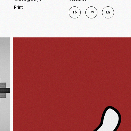
Print
Fb
Tw
Ln