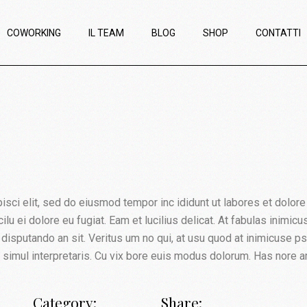
COWORKING
IL TEAM
BLOG
SHOP
CONTATTI
ci elit, sed do eiusmod tempor inc ididunt ut labores et dolore erc
e cilu ei dolore eu fugiat. Eam et lucilius delicat. At fabulas inimi
disputando an sit. Veritus um no qui, at usu quod at inimicuse p
m simul interpretaris. Cu vix bore euis modus dolorum. Has nore a
Category:
Share: