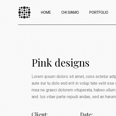
HOME
CHI SIAMO
PORTFOLIO
Pink designs
Lorem ipsum dolors sit amet, cons ectetur adipis
aute irur tu dolo end erit in volup tate velit es
mea ne graeci dolorem vituperata, habeo ullum 
and. Ius vitae parte repudi andae, sed an haru
Client:
Date: